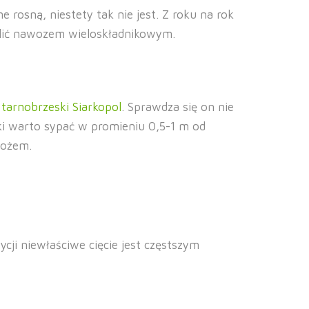
osną, niestety tak nie jest. Z roku na rok
silić nawozem wieloskładnikowym.
z
tarnobrzeski Siarkopol
. Sprawdza się on nie
ulki warto sypać w promieniu 0,5-1 m od
łożem.
cji niewłaściwe cięcie jest częstszym