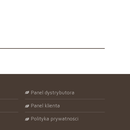
panel dystrybutora
panel klienta
polityka prywatności