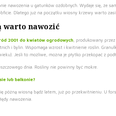
ie nawożenia u gatunków ozdobnych. Wydaje się, że same r
 obficie. Dlatego już na początku wiosny krzewy warto za
ą warto nawozić
ród 2001 do kwiatów ogrodowych
, produkowany prze
etnich i bylin. Wspomaga wzrost i kwitnienie roślin. Gran
ieku). Jeśli to możliwe, można je płytko przekopać z pod
eszczowego dnia. Rośliny nie powinny być mokre.
ie lub balkonie?
ę późną wiosną bądź latem, już po przekwitnieniu. U forsy
błędy nawożenia.