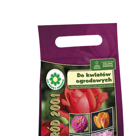
innych gatunków roślin ogrodowych. [...]
widoczne efekty pod postacią pięknych kwiatów i
składników gwarantują długotrwałe działanie i
Granulowana forma nawozu oraz pełny komplet
niezbędnych do wzrostu i prawidłowego rozwoju.
została opracowana tak, by dostarczał im elementów
źródłem energii dla roślin. Receptura tego preparatu
ogrodowych o niskiej zawartości chlorków, które są
Opis produktu Granulowany nawóz do kwiatów
ogrodowych
Nawóz Ogród 2001 do kwiatów