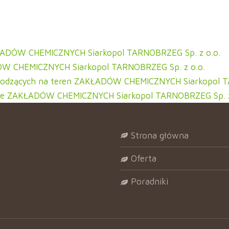
KŁADÓW CHEMICZNYCH Siarkopol TARNOBRZEG Sp. z o.o.
DÓW CHEMICZNYCH Siarkopol TARNOBRZEG Sp. z o.o.
wchodzących na teren ZAKŁADÓW CHEMICZNYCH Siarkopol T
enie ZAKŁADÓW CHEMICZNYCH Siarkopol TARNOBRZEG Sp. z
strona główna
oferta
poradniki