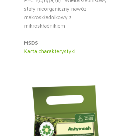
PFC 1(C)(I)(a)(ii): Wieloskładnikowy
stały nieorganiczny nawóz
makroskładnikowy z
mikroskładnikiem
MSDS
Karta charakterystyki