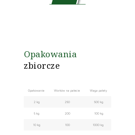
Opakowania
zbiorcze
Opakowanie
Worków na palecie
Waga palety
2 kg
250
500 kg
5 kg
200
100 kg
10 kg
100
1000 kg