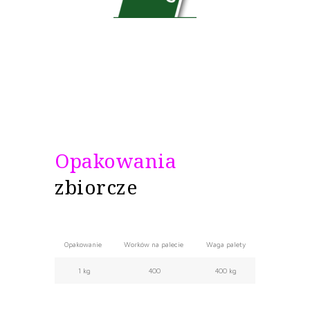
Opakowania
zbiorcze
Opakowanie
Worków na palecie
Waga palety
1 kg
400
400 kg