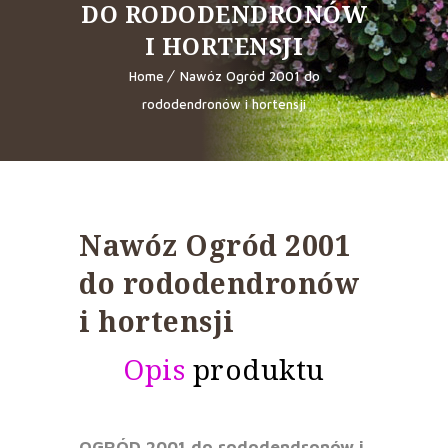
DO RODODENDRONÓW
I HORTENSJI
Home
Nawóz Ogród 2001 do
rododendronów i hortensji
Nawóz Ogród 2001
do rododendronów
i hortensji
Opis
produktu
OGRÓD 2001 do rododendronów i